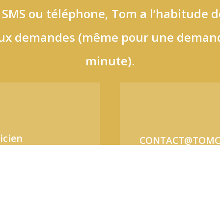
, SMS ou téléphone, Tom a l’habitude 
ux demandes (même pour une demand
minute).
icien
CONTACT@TOMC
te Lez Lille
10 Paris