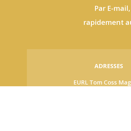
Par E-mail
rapidement a
ADRESSES
EURL Tom Coss Mag
1 rue Chanzy, 59520 Marquet
10 rue d’Hauteville, 750
06 42 87 28 75