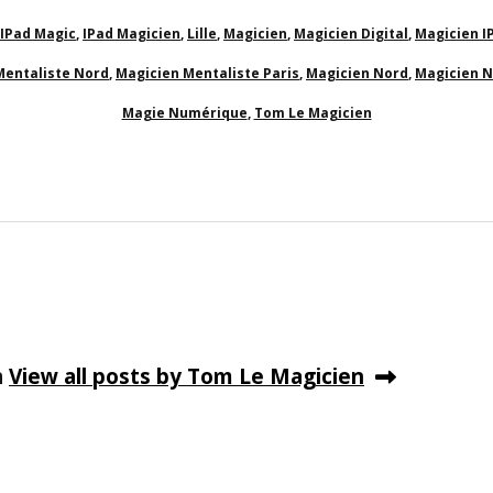
IPad Magic
,
IPad Magicien
,
Lille
,
Magicien
,
Magicien Digital
,
Magicien I
Mentaliste Nord
,
Magicien Mentaliste Paris
,
Magicien Nord
,
Magicien 
Magie Numérique
,
Tom Le Magicien
n
View all posts by Tom Le Magicien