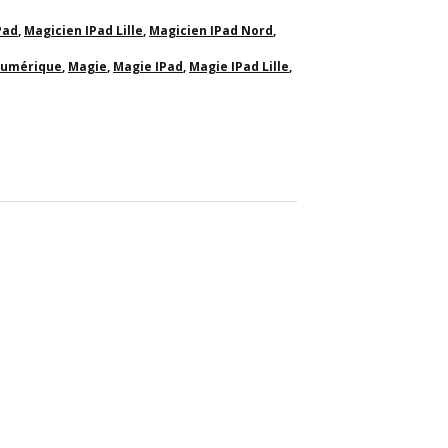
Pad
,
Magicien IPad Lille
,
Magicien IPad Nord
,
Numérique
,
Magie
,
Magie IPad
,
Magie IPad Lille
,