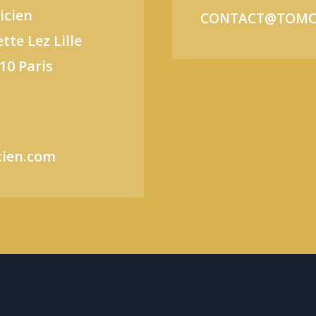
icien
CONTACT@TOMC
te Lez Lille
10 Paris
ien.com